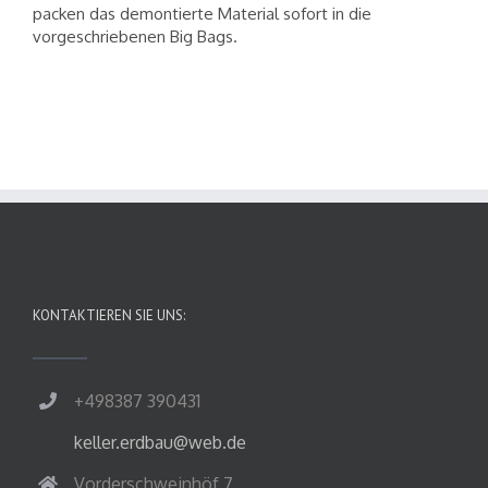
packen das demontierte Material sofort in die
vorgeschriebenen Big Bags.
KONTAKTIEREN SIE UNS:
+498387 390431
keller.erdbau@web.de
Vorderschweinhöf 7