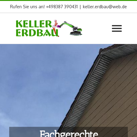
Skip
Rufen Sie uns an! +498387 390431
|
keller.erdbau@web.de
to
content
Fachgerechte