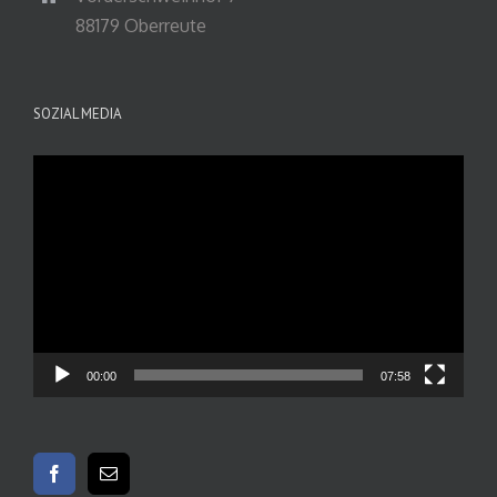
88179 Oberreute
SOZIAL MEDIA
Video-
Player
00:00
07:58