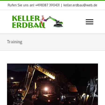
Skip
Rufen Sie uns an! +498387 390431
|
keller.erdbau@web.de
to
content
Training