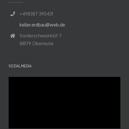
+498387 390431
keller.erdbau@web.de
Vorderschweinhöf 7
88179 Oberreute
SOZIAL MEDIA
Video-
Player