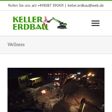
Skip
Rufen Sie uns an! +498387 390431
|
keller.erdbau@web.de
to
content
Wellness