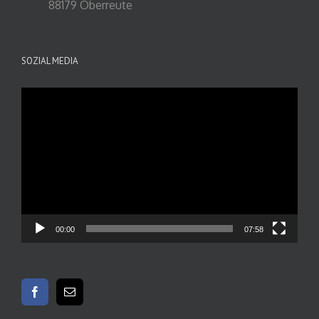
88179 Oberreute
SOZIAL MEDIA
Video-
Player
00:00
07:58